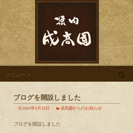
少人数の宴会、接待、女子会などにお
すすめ
三島市、三島広小路にある焼肉
「成高園」
コンテンツへ移動
検
メニュー
索:
ブログを開設しました
2015年3月23日
成高園からのお知らせ
ブログを開設しました